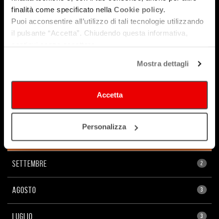
finalità come specificato nella
Cookie policy.
Puoi acconsentire all’utilizzo di tali tecnologie utilizzando
2024
il pulsante “Accetta”. Chiudendo questa informativa,
continui senza accettare.
2023
Mostra dettagli
DICEMBRE
6
Accetta
NOVEMBRE
2
Personalizza
OTTOBRE
3
SETTEMBRE
2
AGOSTO
3
LUGLIO
3