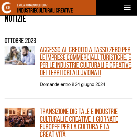
Torna
Cerca
Salta
Salta
emiliaromagnacultura/
NEWS
Togg
alla
nel
ai
al
Industrieculturalicreative
home
sito
contenuti
menu
Notizie
navig
page
principale
ottobre 2023
Accesso al credito a tasso zero per
le imprese commerciali, turistiche, e
per le Industrie Culturali e Creative,
dei territori alluvionati
Domande entro il 24 giugno 2024
Transizione digitale e Industrie
culturali e creative | Giornate
europee per la cultura e la
creatività