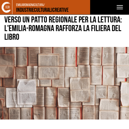
Torna
Cerca
Salta
Salta
emiliaromagnacultura/
NEWS
NOTIZIE
Togg
alla
nel
ai
al
Industrieculturalicreative
home
sito
contenuti
menu
navig
Verso un Patto Regionale per la Lettura:
page
principale
l'Emilia-Romagna rafforza la filiera del
libro
Ingrandisci
immagine