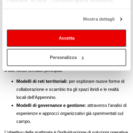
il pulsante “Accetta”. Chiudendo questa informativa,
la sostenibilità nel tempo degli spazi culturali ibridi?
continui senza accettare.
L’appuntamento si inserisce come evento “off” del percorso
Mostra dettagli
strategico del
LaSTI
(Laboratorio per le Strategie territoriali
integrate) ed è co-progettato da ART-ER insieme a BIS
Accetta
Appennino, Città metropolitana di Bologna e Unione dei Comuni
dell’Appennino Bolognese. Concepito come un tavolo di
confronto concreto tra teoria e pratiche, l’incontro si rivolge a enti
Personalizza
locali, operatori culturali e gestori di spazi, sviluppandosi attorno
a due focus tematici principali:
Modelli di reti territoriali:
per esplorare nuove forme di
collaborazione e scambio tra gli spazi ibridi e le realtà
locali dell’Appennino.
Modelli di governance e gestione:
attraverso l’analisi di
esperienze e approcci organizzativi già sperimentati sul
campo.
L’obiettivo della mattinata è l’individuazione di soluzioni operative