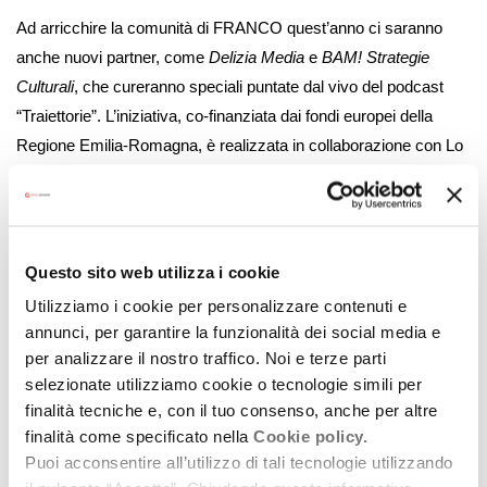
Ad arricchire la comunità di FRANCO quest’anno ci saranno
anche nuovi partner, come
Delizia Media
e
BAM! Strategie
Culturali
, che cureranno speciali puntate dal vivo del podcast
“Traiettorie”. L’iniziativa, co-finanziata dai fondi europei della
Regione Emilia-Romagna, è realizzata in collaborazione con Lo
Stato dei Luoghi, NEB Local Chapter Emilia Romagna e il
LaSTI.
La prima tappa il 26 giugno: focus sull’Appennino
bolognese
Questo sito web utilizza i cookie
Utilizziamo i cookie per personalizzare contenuti e
Il viaggio del Public Program 2026 prende il via
venerdì 26
annunci, per garantire la funzionalità dei social media e
giugno (dalle 10.30 alle 13.00) a Marzabotto (BO)
, all’interno
per analizzare il nostro traffico. Noi e terze parti
della cornice di
INTRO Festival
.
selezionate utilizziamo cookie o tecnologie simili per
finalità tecniche e, con il tuo consenso, anche per altre
Il primo incontro, intitolato
“Rigenerazione culturale in
finalità come specificato nella
Cookie policy.
Appennino: Modelli e alleanze per gli spazi ibridi”
, affronterà
Puoi acconsentire all’utilizzo di tali tecnologie utilizzando
una sfida cruciale per le aree interne e montane: come garantire