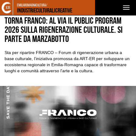
Torna
Cerca
Salta
Salta
emiliaromagnacultura/
NEWS
NOTIZIE
Togg
alla
nel
ai
al
Industrieculturalicreative
home
sito
contenuti
menu
navig
Torna FRANCO: al via il Public Program
page
principale
2026 sulla rigenerazione culturale. Si
parte da Marzabotto
Sta per ripartire FRANCO – Forum di rigenerazione urbana a
base culturale, l’iniziativa promossa da ART-ER per sviluppare un
ecosistema regionale in Emilia-Romagna capace di trasformare
luoghi e comunità attraverso l'arte e la cultura.