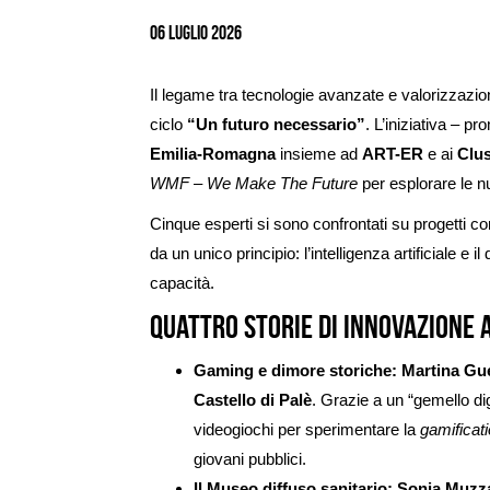
immagine
06 Luglio 2026
Il legame tra tecnologie avanzate e valorizzazione 
ciclo
“Un futuro necessario”
. L’iniziativa – p
Emilia-Romagna
insieme ad
ART-ER
e ai
Clus
WMF – We Make The Future
per esplorare le n
Cinque esperti si sono confrontati su progetti con
da un unico principio: l’intelligenza artificiale e
capacità.
Quattro storie di innovazione 
Gaming e dimore storiche:
Martina Gue
Castello di Palè
. Grazie a un “gemello dig
videogiochi per sperimentare la
gamificat
giovani pubblici.
Il Museo diffuso sanitario:
Sonia Muzza