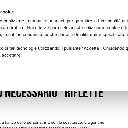
Regione
Emilia
 cookie
reative
a
Romagna
cura
rsonalizzare contenuti e annunci, per garantire la funzionalità dei
di
ostro traffico. Noi e terze parti selezionate utilizziamo cookie o 
Assessorato
A'
SERVIZI PER LE ICC
LA RETE
 e, con il tuo consenso, anche per altre finalità come specificato n
Cultura
e
Paesaggio
zzo di tali tecnologie utilizzando il pulsante “Accetta”. Chiudendo 
a accettare.
Sportelli per le imprese
I Soggetti
itorio: a WMF la terza
HUB Cultura e
Creatività
o necessario” riflette
 a fianco delle persone, ma non le sostituisce. L'algoritmo