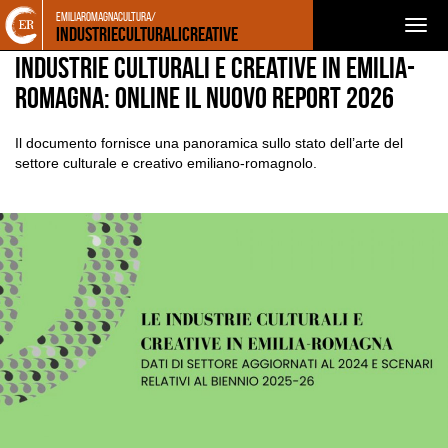
Torna
Cerca
Salta
Salta
emiliaromagnacultura/
NEWS
NOTIZIE
Togg
alla
nel
ai
al
Industrieculturalicreative
home
sito
contenuti
menu
navig
Industrie Culturali e Creative in Emilia-
page
principale
Romagna: online il nuovo Report 2026
Il documento fornisce una panoramica sullo stato dell’arte del
settore culturale e creativo emiliano-romagnolo.