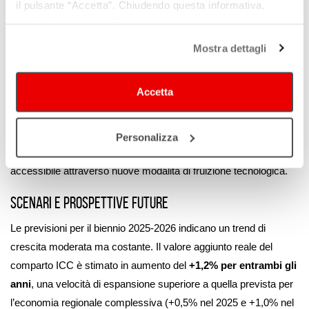
il pulsante “Accetta”. Chiudendo questa informativa,
Il settore dello
spettacolo dal vivo
conferma la centralità
continui senza accettare.
dell’Emilia-Romagna nel panorama nazionale: nel 2024 la
Mostra dettagli
regione si è posizionata al primo posto in Italia per numero di
spettacoli ogni 10.000 abitanti, con oltre
23.000 eventi
realizzati.
Accetta
L’analisi mette in risalto anche l’importante evoluzione dei
consumi digitali nel sistema bibliotecario: nel 2024 le transazioni
online (ebook, quotidiani, audiolibri) hanno superato i
3,36
Personalizza
milioni
, evidenziando come la cultura sia sempre più
accessibile attraverso nuove modalità di fruizione tecnologica.
Scenari e prospettive future
Le previsioni per il biennio 2025-2026 indicano un trend di
crescita moderata ma costante. Il valore aggiunto reale del
comparto ICC è stimato in aumento del
+1,2% per entrambi gli
anni
, una velocità di espansione superiore a quella prevista per
l’economia regionale complessiva (+0,5% nel 2025 e +1,0% nel