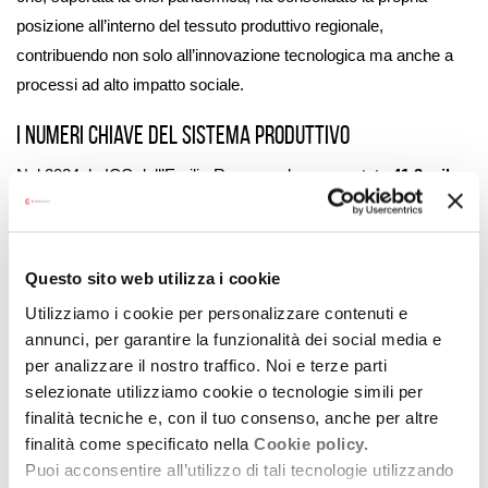
posizione all’interno del tessuto produttivo regionale,
contribuendo non solo all’innovazione tecnologica ma anche a
processi ad alto impatto sociale.
I numeri chiave del sistema produttivo
Nel 2024, le ICC dell’Emilia-Romagna hanno contato
41,3 mila
unità locali
e un totale di
102,4 mila addetti
(pari al 5,7% del
totale regionale). Rispetto al 2019, il comparto ha registrato un
incremento di circa 11.000 addetti (+12,1%), una crescita
Questo sito web utilizza i cookie
significativamente superiore a quella dell’intero sistema
Utilizziamo i cookie per personalizzare contenuti e
produttivo regionale (+7,9%).
annunci, per garantire la funzionalità dei social media e
A trainare questa dinamica sono i
Servizi creativi
(informatica,
per analizzare il nostro traffico. Noi e terze parti
selezionate utilizziamo cookie o tecnologie simili per
software, progettazione architettonica e comunicazione), che da
finalità tecniche e, con il tuo consenso, anche per altre
soli assorbono quasi il 60% degli addetti totali delle ICC regionali.
finalità come specificato nella
Cookie policy.
Spettacolo e Patrimonio: primati e digitalizzazione
Puoi acconsentire all’utilizzo di tali tecnologie utilizzando