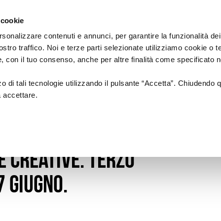
Regione
Emilia
 cookie
reative
a
Romagna
cura
rsonalizzare contenuti e annunci, per garantire la funzionalità dei
di
ostro traffico. Noi e terze parti selezionate utilizziamo cookie o 
Assessorato
A'
SERVIZI PER LE ICC
LA RETE
 e, con il tuo consenso, anche per altre finalità come specificato n
Cultura
e
Paesaggio
zzo di tali tecnologie utilizzando il pulsante “Accetta”. Chiudendo 
a accettare.
Sportelli per le imprese
I Soggetti
nanziamenti per le
HUB Cultura e
Creatività
e Creative. Terzo
 giugno.