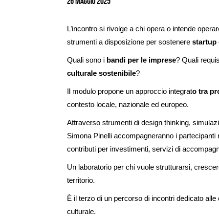
26 Maggio 2025
L’incontro si rivolge a chi opera o intende opera
strumenti a disposizione per sostenere
startup 
Quali sono i
bandi per le imprese
? Quali requi
culturale sostenibile
?
Il modulo propone un approccio integrat
o tra p
contesto locale, nazionale ed europeo.
Attraverso strumenti di design thinking, simulaz
Simona Pinelli accompagneranno i partecipanti 
contributi per investimenti, servizi di accompagna
Un laboratorio per chi vuole strutturarsi, cresc
territorio.
È il terzo di un percorso di incontri dedicato all
culturale.