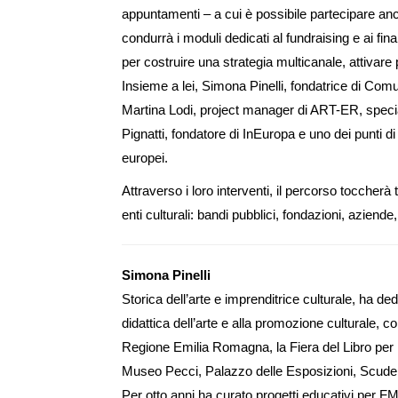
appuntamenti – a cui è possibile partecipare a
condurrà i moduli dedicati al fundraising e ai fin
per costruire una strategia multicanale, attivare 
Insieme a lei, Simona Pinelli, fondatrice di Com
Martina Lodi, project manager di ART-ER, specia
Pignatti, fondatore di InEuropa e uno dei punti di
europei.
Attraverso i loro interventi, il percorso toccherà t
enti culturali: bandi pubblici, fondazioni, aziende,
Simona Pinelli
Storica dell’arte e imprenditrice culturale, ha ded
didattica dell’arte e alla promozione culturale, co
Regione Emilia Romagna, la Fiera del Libro 
Museo Pecci, Palazzo delle Esposizioni, Scuder
Per otto anni ha curato progetti educativi per FMR-