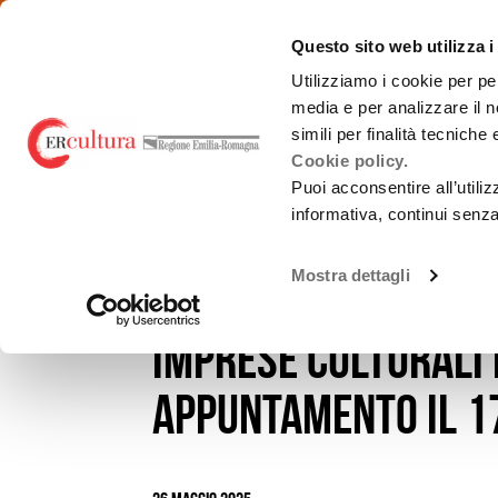
Torna
Cerca
Salta
Salta
emiliaromagnacultura/
alla
nel
ai
al
Questo sito web utilizza i
Industrieculturalic
home
sito
contenuti
menu
page
principale
Utilizziamo i cookie per pe
media e per analizzare il n
CHI SIAMO
OPPORTUNIT
simili per finalità tecniche
Cookie policy.
Puoi acconsentire all’utili
informativa, continui senz
NEWS
NOTIZIE
Cosa fa la Regione per le
Bandi
ICC
Mostra dettagli
Incredibol Box: fi
Cosa sono le ICC
Imprese Culturali 
appuntamento il 17