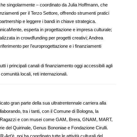
nche singolarmente – coordinato da Julia Hoffmann, che
anziamenti per il Terzo Settore, offrendo strumenti pratici
partnership e leggere i bandi in chiave strategica.
unicaMente, esperta in progettazione e impresa culturale;
lizzata in crowdfunding per progetti creativi; Andrea
 riferimento per l’europrogettazione e i finanziamenti
utti i principali canali di finanziamento oggi accessibili agli
 comunità locali, reti internazionali.
icato gran parte della sua ultratrentennale carriera alla
llaborando, tra i tanti, con il Comune di Bologna, la
per Ragazzi e con musei come GAM, Brera, GNAM, MART,
ie del Quirinale, Genus Bononiae e Fondazione Cirulli.
Art’è, poi ha coordinato tutte le attività culturali del